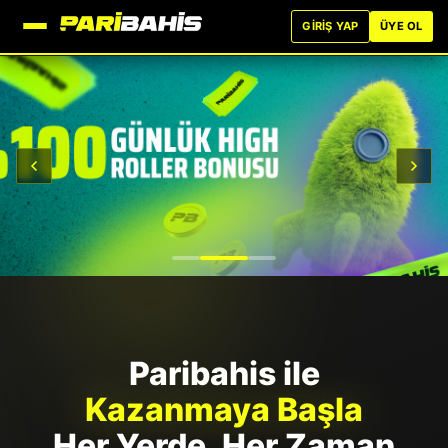
GIRIŞ YAP
ÜYE OL
Paribahis ile
Kazanmaya Başla
Her Yerde, Her Zaman