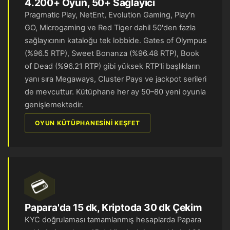
4.200+ Oyun, 50+ Sağlayıcı
Pragmatic Play, NetEnt, Evolution Gaming, Play'n
GO, Microgaming ve Red Tiger dahil 50'den fazla
sağlayıcının kataloğu tek lobbide. Gates of Olympus
(%96.5 RTP), Sweet Bonanza (%96.48 RTP), Book
of Dead (%96.21 RTP) gibi yüksek RTP'li başlıkların
yanı sıra Megaways, Cluster Pays ve jackpot serileri
de mevcuttur. Kütüphane her ay 50–80 yeni oyunla
genişlemektedir.
OYUN KÜTÜPHANESINI KEŞFET
💳
Papara'da 15 dk, Kriptoda 30 dk Çekim
KYC doğrulaması tamamlanmış hesaplarda Papara