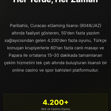
Paribahis, Curacao eGaming lisansı (8048/JAZ)
altında faaliyet gösteren, 50'den fazla yazılım
sağlayıcısından gelen 4.200'den fazla oyunu, Türkçe
konuşan krupiyerlerle 60'tan fazla canlı masayı ve
Papara ile ortalama 15–30 dakikada tamamlanan
çekim hizmetini tek çatı altında buluşturan lisanslı bir
online casino ve spor bahisleri platformudur.
4.200+
Slot ve Casino Oyunu