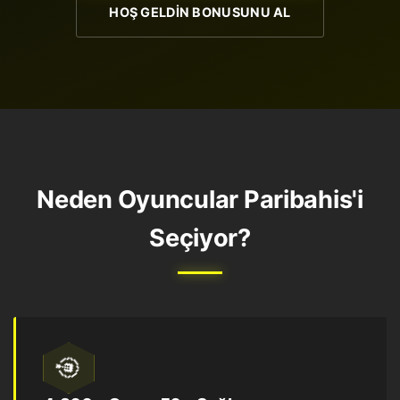
HOŞ GELDIN BONUSUNU AL
Neden Oyuncular Paribahis'i
Seçiyor?
🎯