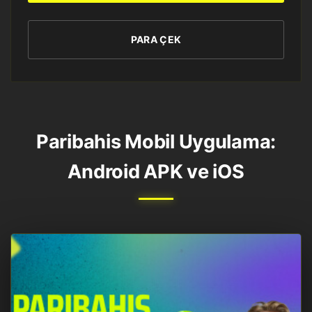
PARA ÇEK
Paribahis Mobil Uygulama:
Android APK ve iOS