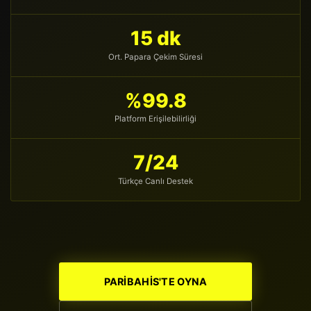
15 dk
Ort. Papara Çekim Süresi
%99.8
Platform Erişilebilirliği
7/24
Türkçe Canlı Destek
PARIBAHIS'TE OYNA