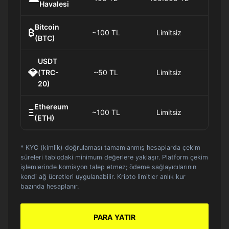
Havalesi
Bitcoin
₿
~100 TL
Limitsiz
~20
(BTC)
USDT
💎
(TRC-
~50 TL
Limitsiz
~10
20)
Ethereum
Ξ
~100 TL
Limitsiz
~20
(ETH)
* KYC (kimlik) doğrulaması tamamlanmış hesaplarda çekim
süreleri tablodaki minimum değerlere yaklaşır. Platform çekim
işlemlerinde komisyon talep etmez; ödeme sağlayıcılarının
kendi ağ ücretleri uygulanabilir. Kripto limitler anlık kur
bazında hesaplanır.
PARA YATIR