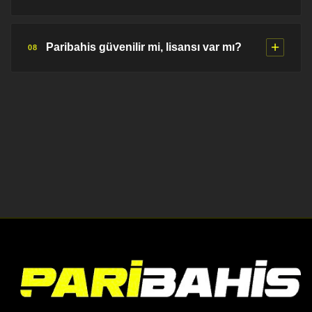
kullanan sertifikalı sağlayıcılardan gelir.
adresi push bildirim ile otomatik iletir. (3)
Ortalama slot RTP oranı sağlayıcıya göre %95–
Paribahis güncel giriş adresini mobil
Paribahis resmi Telegram kanalından yeni
97 arasındadır. Popüler başlıklar: Gates of
tarayıcıdan ziyaret edin, "Mobil Uygulama" veya
adresi öğrenebilirsiniz. (4) Kayıtlı e-posta veya
+
Paribahis güvenilir mi, lisansı var mı?
08
Olympus %96.5, Sweet Bonanza %96.48, Book
"APK İndir" butonuna tıklayın. İndirme
SMS bildirimlerinizi kontrol edin. Yeni giriş
of Dead %96.21, Starburst %96.09. Her oyunun
başlamadan önce Android ayarlarından
adresleri ortalama 2–4 saat içinde tüm resmi
Evet. Paribahis, Curacao eGaming otoritesinin
RTP değerine oyun bilgi menüsünden
"Bilinmeyen kaynaklardan uygulama
kanallara yansıtılır.
8048/JAZ lisansı kapsamında faaliyet
ulaşabilirsiniz.
yüklemeye" izin verin (Ayarlar → Güvenlik →
göstermektedir. Tüm bağlantılar 256-bit SSL
Bilinmeyen kaynaklar). APK boyutu yaklaşık 45
şifrelemeyle korunur; ödemeler PCI DSS
MB'dır ve Android 6.0+ ile uyumludur.
uyumlu altyapıda işlenir. Oyun sağlayıcıları
Kurulumdan sonra mevcut hesabınızla giriş
bağımsız laboratuvar testinden geçer ve RNG
yapabilirsiniz; uygulama otomatik olarak her
sertifikaları düzenli aralıklarla yenilenir. 2FA (iki
zaman güncel giriş adresini kullanır.
faktörlü kimlik doğrulama) seçeneği mevcuttur.
18 yaş altı erişim, kayıt sırasındaki yaş
doğrulama sistemiyle engellenmektedir.