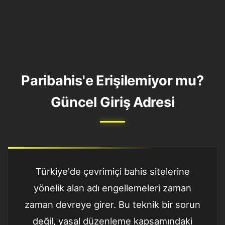
Paribahis'e Erişilemiyor mu?
Güncel Giriş Adresi
Türkiye'de çevrimiçi bahis sitelerine
yönelik alan adı engellemeleri zaman
zaman devreye girer. Bu teknik bir sorun
değil, yasal düzenleme kapsamındaki