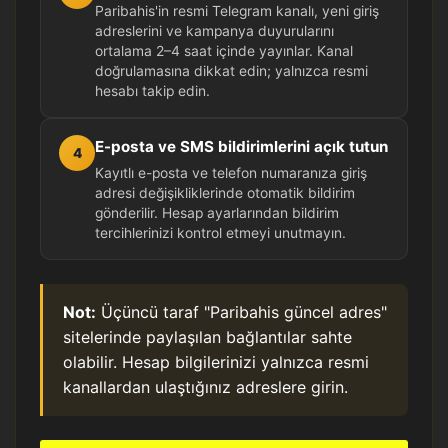
Paribahis'in resmi Telegram kanalı, yeni giriş
adreslerini ve kampanya duyurularını
ortalama 2–4 saat içinde yayınlar. Kanal
doğrulamasına dikkat edin; yalnızca resmi
hesabı takip edin.
E-posta ve SMS bildirimlerini açık tutun
4
Kayıtlı e-posta ve telefon numaranıza giriş
adresi değişikliklerinde otomatik bildirim
gönderilir. Hesap ayarlarından bildirim
tercihlerinizi kontrol etmeyi unutmayın.
Not:
Üçüncü taraf "Paribahis güncel adres"
sitelerinde paylaşılan bağlantılar sahte
olabilir. Hesap bilgilerinizi yalnızca resmi
kanallardan ulaştığınız adreslere girin.